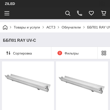
ZILED
Товары и услуги
АСТЗ
Облучатели
ББП01 RAY U
ББП01 RAY UV-C
Сортировка
0
Фильтры