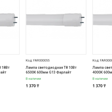
FAR000055
FAR000
 18Вт
Лампа светодиодная T8 10Вт
Лампа све
лайт
6500К 600мм G13 Фарлайт
4000К 600
В наличии
В наличии
1 370 ₸
1 370 ₸