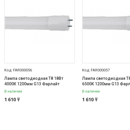
GALAD
Световые Технологии
ФАРЛАЙТ
АСТЗ
NLCO
INNOLUX
О нас
Отзывы
FAR000056
FAR000057
Лампа светодиодная T8 18Вт
Лампа светодиодная T8
4000К 1200мм G13 Фарлайт
6500К 1200мм G13 Фар
В наличии
В наличии
1 610 ₸
1 610 ₸