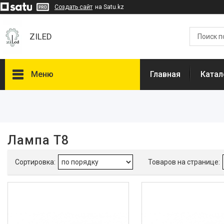
Создать сайт
на Satu.kz
ZILED
Меню
Главная
Катал
Фильтры
Цена
Лампа Т8
Наличие
В наличии
4
Каталог