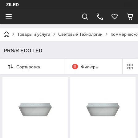
ZILED
Товары и услуги
Световые Технологии
Коммерческо
PRS/R ECO LED
Сортировка
0
Фильтры